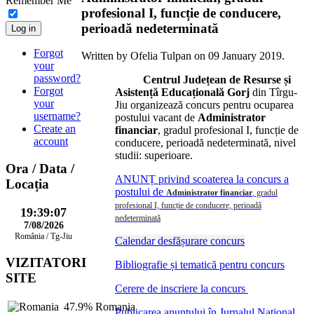
Remember Me
profesional I, funcție de conducere,
perioadă nedeterminată
Log in
Forgot
Written by Ofelia Tulpan on
09 January 2019
.
your
password?
Centrul Județean de Resurse și
Forgot
Asistență Educațională Gorj
din Tîrgu-
your
Jiu organizează concurs pentru ocuparea
username?
postului vacant de
Administrator
Create an
financiar
, gradul profesional I, funcție de
account
conducere, perioadă nedeterminată, nivel
studii: superioare.
Ora
/ Data /
ANUNȚ privind scoaterea la concurs a
Locația
postului de
Administrator financiar
, gradul
profesional I, funcție de conducere, perioadă
19:39:08
nedeterminată
7/08/2026
România / Tg-Jiu
Calendar desfășurare concurs
VIZITATORI
Bibliografie și tematică pentru concurs
SITE
Cerere de inscriere la concurs
47.9%
Romania
Publicarea anunțului în Jurnalul Național