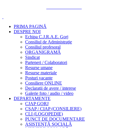
PRIMA PAGINĂ
DESPRE NOI
Echipa C.J.R.A.E. Gorj
Consiliul de Administraţie
Consiliul profesoral
ORGANIGRAMĂ
Sindicat
Parteneri / Colaboratori
Resurse umane
Resurse materiale
Posturi vacante
Consiliere ONLINE
Declaraţii de avere / interese
Galerie foto / audio / video
DEPARTAMENTE
CJAP GORJ
CŞAP / CIAP (CONSILIERE)
CLI (LOGOPEDIE)
PUNCT DE DOCUMENTARE
ASISTENŢĂ SOCIALĂ