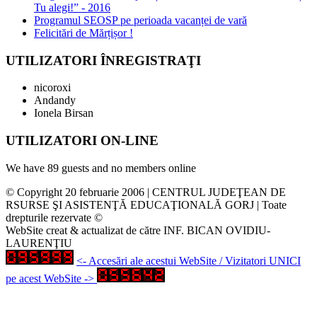
Tu alegi!” - 2016
Programul SEOSP pe perioada vacanței de vară
Felicitări de Mărțișor !
UTILIZATORI
ÎNREGISTRAŢI
nicoroxi
Andandy
Ionela Birsan
UTILIZATORI
ON-LINE
We have 89 guests and no members online
© Copyright 20 februarie 2006 | CENTRUL JUDEŢEAN DE
RSURSE ŞI ASISTENŢĂ EDUCAŢIONALĂ GORJ | Toate
drepturile rezervate ©
WebSite creat & actualizat de către INF. BICAN OVIDIU-
LAURENŢIU
<- Accesări ale acestui WebSite / Vizitatori UNICI
pe acest WebSite ->