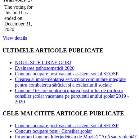
The voting for
this poll has
ended on:
December 31,
2020
View details
ULTIMELE
ARTICOLE PUBLICATE
NOUL SITE CJRAE GORJ
Evaluarea psihosomatică 2020
Concurs ocupare post vacant - asistent social SEOSP
Crearea și implementarea serviciilor comunitare integrate
pentru combaterea sărăciei și a excluziunii sociale
Concurs / testare pentru ocuparea posturilor de profesor
consilier școlar vacantate pe parcursul anului școlar 2019 -
2020
CELE
MAI CITITE ARTICOLE PUBLICATE
Concurs ocupare post vacant - asistent social SEOSP
Concurs ocupare post - Consilier școlar
Program Concurs Interjudețean de Muzică ”Artă sau violență?