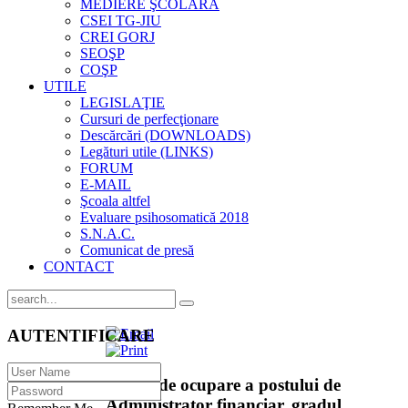
MEDIERE ŞCOLARĂ
CSEI TG-JIU
CREI GORJ
SEOŞP
COŞP
UTILE
LEGISLAŢIE
Cursuri de perfecţionare
Descărcări (DOWNLOADS)
Legături utile (LINKS)
FORUM
E-MAIL
Şcoala altfel
Evaluare psihosomatică 2018
S.N.A.C.
Comunicat de presă
CONTACT
AUTENTIFICARE
Anunț de ocupare a postului de
Administrator financiar, gradul