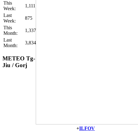
This
1,111
Week:
Last
875
Week:
This
1,337
Month:
Last
3,834
Month:
METEO
Tg-
Jiu / Gorj
+
ILFO
V