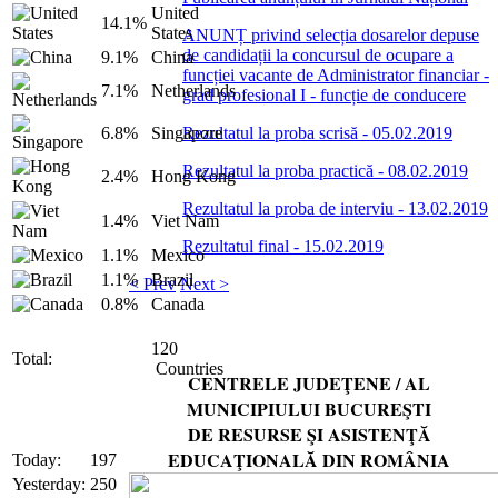
United
14.1%
States
ANUNȚ privind selecția dosarelor depuse
de candidații la concursul de ocupare a
9.1%
China
funcției vacante de Administrator financiar -
7.1%
Netherlands
grad profesional I - funcție de conducere
Rezultatul la proba scrisă - 05.02.2019
6.8%
Singapore
Rezultatul la proba practică - 08.02.2019
2.4%
Hong Kong
Rezultatul la proba de interviu - 13.02.2019
1.4%
Viet Nam
Rezultatul final - 15.02.2019
1.1%
Mexico
1.1%
Brazil
< Prev
Next >
0.8%
Canada
120
Total:
Countries
CENTRELE JUDEŢENE / AL
MUNICIPIULUI BUCUREŞTI
DE RESURSE ŞI ASISTENŢĂ
EDUCAŢIONALĂ DIN ROMÂNIA
Today:
197
Yesterday:
250