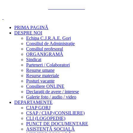
PRIMA PAGINĂ
DESPRE NOI
Echipa C.J.R.A.E. Gorj
Consiliul de Administraţie
Consiliul profesoral
ORGANIGRAMĂ
Sindicat
Parteneri / Colaboratori
Resurse umane
Resurse materiale
Posturi vacante
Consiliere ONLINE
Declaraţii de avere / interese
Galerie foto / audio / video
DEPARTAMENTE
CJAP GORJ
CŞAP / CIAP (CONSILIERE)
CLI (LOGOPEDIE)
PUNCT DE DOCUMENTARE
ASISTENŢĂ SOCIALĂ