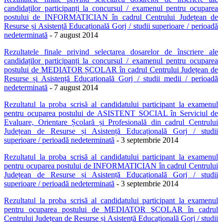
candidaților participanți la concursul / examenul pentru ocuparea
postului de INFORMATICIAN în cadrul Centrului Județean de
Resurse și Asistență Educațională Gorj / studii superioare / perioadă
nedeterminată
- 7 august 2014
Rezultatele finale privind selectarea dosarelor de înscriere
ale
candidaților participanți la concursul / examenul pentru ocuparea
postului de MEDIATOR ȘCOLAR în cadrul Centrului Județean de
Resurse și Asistență Educațională Gorj / studii medii / perioadă
nedeterminată
- 7 august 2014
Rezultatul la proba scrisă
al candidatului participant la examenul
pentru ocuparea postului de
ASISTENT SOCIAL în Serviciul de
Evaluare, Orientare Școlară și Profesională din cadrul Centrului
Județean de Resurse și Asistență Educațională Gorj
/ studii
superioare / perioadă nedeterminată
- 3 septembrie 2014
Rezultatul
l
a proba scrisă
al candidatului participant la examenul
pentru ocuparea postului de INFORMATICIAN în cadrul Centrului
Județean de Resurse și Asistență Educațională Gorj / studii
superioare / perioadă nedeterminată
- 3 septembrie 2014
Rezultatul
l
a proba scrisă
al candidatului participant la examenul
pentru ocuparea postului de MEDIATOR ŞCOLAR în cadrul
Centrului Județean de Resurse și Asistență Educațională Gorj / studii