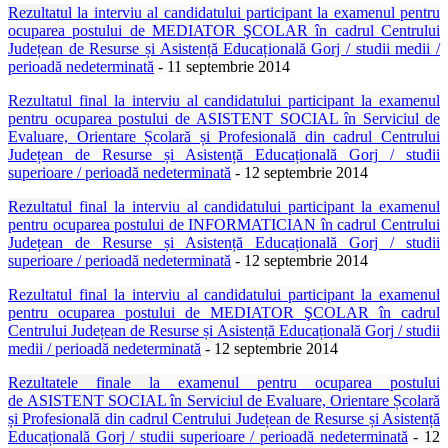
Rezultatul
la interviu
al candidatului participant la examenul pentru
ocuparea postului de MEDIATOR ŞCOLAR în cadrul Centrului
Județean de Resurse și Asistență Educațională Gorj / studii medii /
perioadă nedeterminată
- 11 septembrie 2014
Rezultatul final
la interviu
al candidatului participant la examenul
pentru ocuparea postului de
ASISTENT SOCIAL în Serviciul de
Evaluare, Orientare Școlară și Profesională din cadrul Centrului
Județean de Resurse și Asistență Educațională Gorj
/ studii
superioare / perioadă nedeterminată
- 12 septembrie 2014
Rezultatul
final la interviu
al candidatului participant la examenul
pentru ocuparea postului de INFORMATICIAN în cadrul Centrului
Județean de Resurse și Asistență Educațională Gorj / studii
superioare / perioadă nedeterminată
- 12 septembrie 2014
Rezultatul
final la interviu
al candidatului participant la examenul
pentru ocuparea postului de MEDIATOR ŞCOLAR în cadrul
Centrului Județean de Resurse și Asistență Educațională Gorj / studii
medii / perioadă nedeterminată
- 12 septembrie 2014
Rezultatele finale
la examenul pentru ocuparea postului
de
ASISTENT SOCIAL în Serviciul de Evaluare, Orientare Școlară
și Profesională din cadrul Centrului Județean de Resurse și Asistență
Educațională Gorj
/ studii superioare / perioadă nedeterminată
- 12