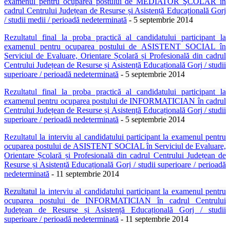
examenul pentru ocuparea postului de MEDIATOR ŞCOLAR în
cadrul Centrului Județean de Resurse și Asistență Educațională Gorj
/ studii medii / perioadă nedeterminată
- 5 septembrie 2014
Rezultatul
final la proba practică
al candidatului participant la
examenul pentru ocuparea postului de
ASISTENT SOCIAL în
Serviciul de Evaluare, Orientare Școlară și Profesională din cadrul
Centrului Județean de Resurse și Asistență Educațională Gorj
/ studii
superioare / perioadă nedeterminată
- 5 septembrie 2014
Rezultatul
final la proba practică
al candidatului participant la
examenul pentru ocuparea postului de INFORMATICIAN în cadrul
Centrului Județean de Resurse și Asistență Educațională Gorj / studii
superioare / perioadă nedeterminată
- 5 septembrie 2014
Rezultatul
la interviu
al candidatului participant la examenul pentru
ocuparea postului de
ASISTENT SOCIAL în Serviciul de Evaluare,
Orientare Școlară și Profesională din cadrul Centrului Județean de
Resurse și Asistență Educațională Gorj
/ studii superioare / perioadă
nedeterminată
- 11 septembrie 2014
Rezultatul
la interviu
al candidatului participant la examenul pentru
ocuparea postului de INFORMATICIAN în cadrul Centrului
Județean de Resurse și Asistență Educațională Gorj / studii
superioare / perioadă nedeterminată
- 11 septembrie 2014