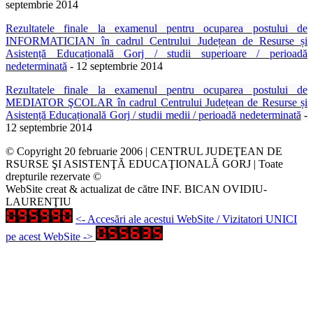
septembrie 2014
Rezultatele finale
la examenul pentru ocuparea postului de
INFORMATICIAN în cadrul Centrului Județean de Resurse și
Asistență Educațională Gorj / studii superioare / perioadă
nedeterminată
- 12 septembrie 2014
Rezultatele
finale
la examenul pentru ocuparea postului de
MEDIATOR ŞCOLAR în cadrul Centrului Județean de Resurse și
Asistență Educațională Gorj / studii medii / perioadă nedeterminată
-
12 septembrie 2014
© Copyright 20 februarie 2006 | CENTRUL JUDEŢEAN DE
RSURSE ŞI ASISTENŢĂ EDUCAŢIONALĂ GORJ | Toate
drepturile rezervate ©
WebSite creat & actualizat de către INF. BICAN OVIDIU-
LAURENŢIU
<- Accesări ale acestui WebSite / Vizitatori UNICI
pe acest WebSite ->