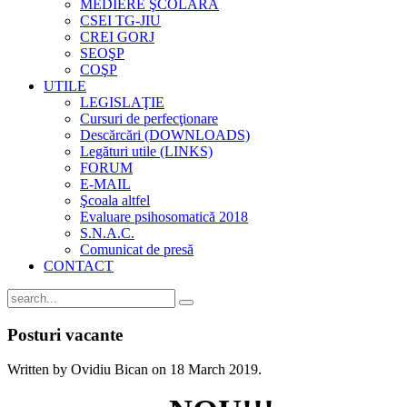
MEDIERE ŞCOLARĂ
CSEI TG-JIU
CREI GORJ
SEOŞP
COŞP
UTILE
LEGISLAŢIE
Cursuri de perfecţionare
Descărcări (DOWNLOADS)
Legături utile (LINKS)
FORUM
E-MAIL
Şcoala altfel
Evaluare psihosomatică 2018
S.N.A.C.
Comunicat de presă
CONTACT
Posturi vacante
Written by Ovidiu Bican on
18 March 2019
.