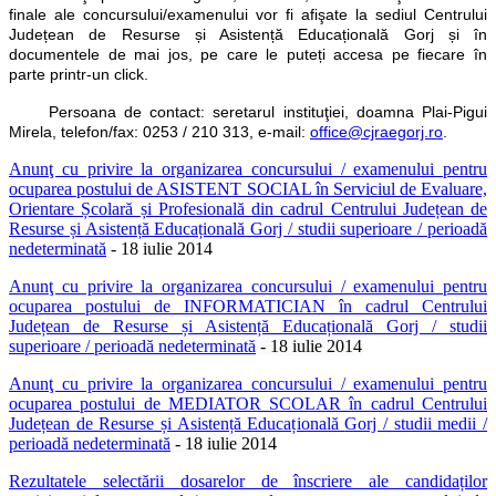
finale ale concursului/examenului vor fi afişate la sediul
Centrului
Județean de Resurse și Asistență Educațională Gorj
și în
documentele de mai jos, pe care le puteți accesa
pe fiecare în
parte
printr-un click.
Persoana de contact: seretarul instituţiei, doamna Plai-Pigui
Mirela, telefon/fax: 0253 / 210 313, e-mail:
office@cjraegorj.ro
.
Anunţ cu privire la organizarea concursului / examenului pentru
ocuparea postului de ASISTENT SOCIAL în Serviciul de Evaluare,
Orientare Școlară și Profesională din cadrul Centrului Județean de
Resurse și Asistență Educațională Gorj / studii superioare / perioadă
nedeterminată
- 18 iulie 2014
Anunţ cu privire la organizarea concursului / examenului pentru
ocuparea postului de INFORMATICIAN în cadrul Centrului
Județean de Resurse și Asistență Educațională
Gorj / studii
superioare / perioadă nedeterminată
- 18 iulie 2014
Anunţ cu privire la organizarea concursului / examenului pentru
ocuparea postului de MEDIATOR SCOLAR în cadrul Centrului
Județean de Resurse și Asistență Educațională
Gorj / studii medii /
perioadă nedeterminată
- 18 iulie 2014
Rezultatele selectării dosarelor de înscriere ale candidaților