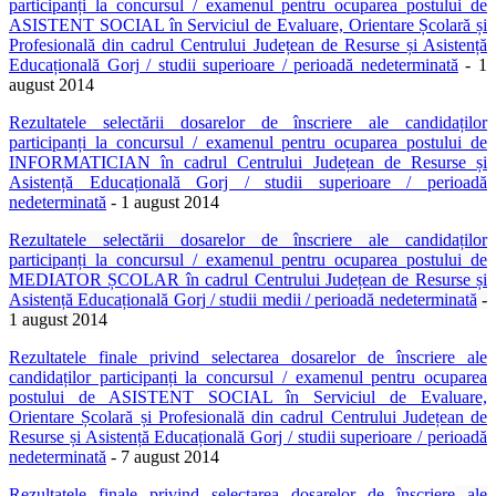
participanți la concursul / examenul pentru ocuparea postului de
ASISTENT SOCIAL în Serviciul de Evaluare, Orientare Școlară și
Profesională din cadrul Centrului Județean de Resurse și Asistență
Educațională Gorj / studii superioare / perioadă nedeterminată
- 1
august 2014
Rezultatele selectării dosarelor de înscriere ale candidaților
participanți la concursul / examenul pentru ocuparea postului de
INFORMATICIAN în cadrul Centrului Județean de Resurse și
Asistență Educațională Gorj / studii superioare / perioadă
nedeterminată
- 1 august 2014
Rezultatele selectării dosarelor de înscriere ale candidaților
participanți la concursul / examenul pentru ocuparea postului de
MEDIATOR ȘCOLAR în cadrul Centrului Județean de Resurse și
Asistență Educațională Gorj / studii medii / perioadă nedeterminată
-
1 august 2014
Rezultatele finale privind selectarea dosarelor de înscriere ale
candidaților participanți la concursul / examenul pentru ocuparea
postului de ASISTENT SOCIAL în Serviciul de Evaluare,
Orientare Școlară și Profesională din cadrul Centrului Județean de
Resurse și Asistență Educațională Gorj / studii superioare / perioadă
nedeterminată
- 7 august 2014
Rezultatele finale privind selectarea dosarelor de înscriere
ale