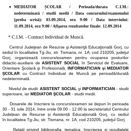
MEDIATOR ȘCOLAR / Perioada/durata C.I.M.:
nedeterminată / studii medii /
Data concursului/examenului
(proba scrisă): 03.09.2014, ora 9:00 / Data interviului:
11.09.2014, ora 9:00 / Afişarea rezultatelor finale: 12.09.2014
* C.I.M. - Contract Individual de Muncă.
Centrul Judeţean de Resurse şi Asistenţă Educaţională Gorj, cu
sediul în localitatea Tg-Jiu, str. Tismana, nr. 1A, cod 210205, judeţul
Gorj, organizează concurs/examen pentru ocuparea posturilor
didactic-auxiliare de
ASISTENT SOCIAL
în Serviciul de Evaluare,
Orientare Şcolară şi Profesională,
INFORMATICIAN și MEDIATOR
ȘCOLAR
cu Contract Individual de Muncă pe perioadă/durată
nedeterminată.
Nivelul de studii:
ASISTENT SOCIAL
şi
INFORMATICIAN
- studii
superioare, iar
MEDIATOR ŞCOLAR
- studii medii.
Dosarele de înscriere la concurs/examen se depun în perioada
30 - 31 iulie 2014, între orele 09.00 - 12.00 la secretariatul Centrului
Județean de Resurse și Asistență Educațională Gorj, cu sediul
în
localitatea Tg-Jiu, str. Tismana, nr. 1A, cod 210205, judeţul Gorj
.
Relaţii privind bibliografia, tematica, înscrierea şi rezultatele