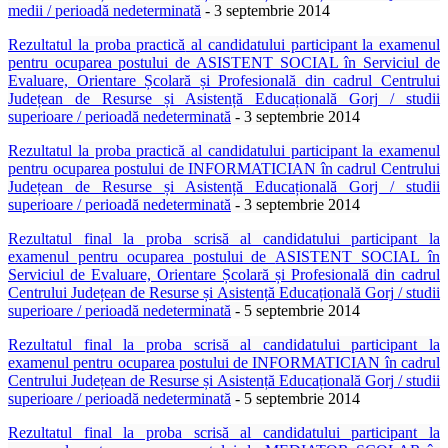
medii / perioadă nedeterminată
- 3 septembrie 2014
Rezultatul
la proba practică
al candidatului participant la examenul
pentru ocuparea postului de
ASISTENT SOCIAL în Serviciul de
Evaluare, Orientare Școlară și Profesională din cadrul Centrului
Județean de Resurse și Asistență Educațională Gorj
/ studii
superioare / perioadă nedeterminată
- 3 septembrie 2014
Rezultatul
l
a proba practică
al candidatului participant la examenul
pentru ocuparea postului de INFORMATICIAN în cadrul Centrului
Județean de Resurse și Asistență Educațională Gorj / studii
superioare / perioadă nedeterminată
- 3 septembrie 2014
Rezultatul
final la proba scrisă
al candidatului participant la
examenul pentru ocuparea postului de
ASISTENT SOCIAL în
Serviciul de Evaluare, Orientare Școlară și Profesională din cadrul
Centrului Județean de Resurse și Asistență Educațională Gorj
/ studii
superioare / perioadă nedeterminată
- 5 septembrie 2014
Rezultatul
final la proba scrisă
al candidatului participant la
examenul pentru ocuparea postului de INFORMATICIAN în cadrul
Centrului Județean de Resurse și Asistență Educațională Gorj / studii
superioare / perioadă nedeterminată
- 5 septembrie 2014
Rezultatul
final la proba scrisă
al candidatului participant la